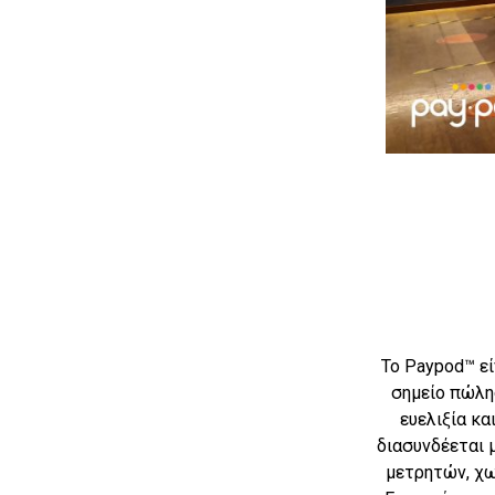
Το Paypod™ ε
σημείο πώλη
ευελιξία κα
διασυνδέεται 
μετρητών, χω